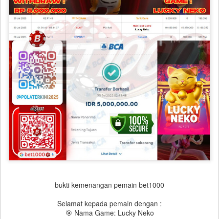
bukti kemenangan pemain bet1000
Selamat kepada pemain dengan :
🎯 Nama Game: Lucky Neko