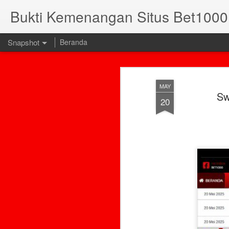
Bukti Kemenangan Situs Bet1000
Snapshot
Beranda
MAY
Sw
20
Bet1000 Review 2026, Apakah Platform Ini Layak Digunakan?
BUKTI KEMENANGAN WI