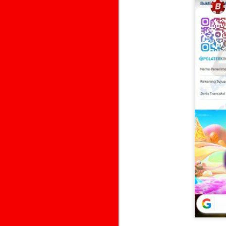
Bukti Kemenangan Lucky Neko Rp 5.000.000,-
Bukti Kemenangan Mahjo
Bukti Kemenangan Gates Of Olympus 1000 Rp 100.000.000,-
Bukti Kemenangan Gates O