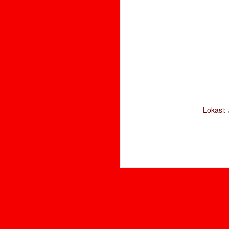
Lokasi:
Bukti Kemenangan Gates Of Olympus Rp 6.510.000,-
Bukti Kemenangan Gates